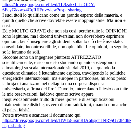
https://drive.google.com/file/d/1L9zakxl_LnODY-
6FcyGkzwx4CqRfIFnv/view?usp=sharing
I suoi titoli lo qualificano come un grande esperto della materia, e
quindi quello che scrive dovrebbe essere inoppugnabile.
Ma non è
così
.
Ed è MOLTO GRAVE che non sia così, perché tutte le OPINIONI
sono legittime, ma i docenti universitari non dovrebbero esprimere
opinioni, bensì insegnare agli studenti soltanto ciò che è assodato,
consolidato, incontrovertibile, non opinabile. Le opinioni, in seguito,
se le faranno da soli.
Siccome sono un ingegnere piuttosto ATTREZZATO
scientificamente, e siccome sto studiando quanto sostengono i
climatologi su scala internazionale sin dal 2019, da quando la
questione climatica è letteralmente esplosa, travolgendo le politiche
energetiche internazionali, ma europee in particolare, mi sono preso
la briga di analizzare nel dettaglio una corposa dispensa
universitaria, a firma del Prof. Davolio, intercalando il testo con tutte
le mie osservazioni, laddove quanto scrive appare
inequivocabilmente frutto di mere ipotesi e di semplificazioni
totalmente irrealistiche, ovvero di contraddizioni, quando non anche
di palesi falsità.
Potete trovare e scaricare il documento qui:
https://drive.google.com/file/d/1tWI58irsmRfA6hsjcfTNR9jU70l4d
usp=sharing