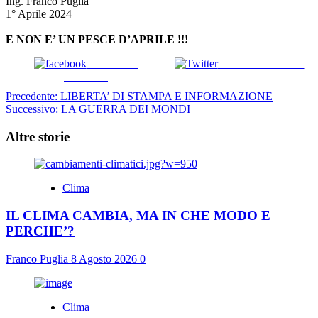
Ing. Franco Puglia
1° Aprile 2024
E NON E’ UN PESCE D’APRILE !!!
Pubblica su
Pubblica su Twitter
Facebook
Navigazione
Precedente:
LIBERTA’ DI STAMPA E INFORMAZIONE
Successivo:
LA GUERRA DEI MONDI
articolo
Altre storie
Clima
IL CLIMA CAMBIA, MA IN CHE MODO E
PERCHE’?
Franco Puglia
8 Agosto 2026
0
Clima