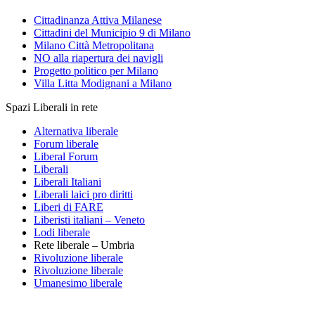
Cittadinanza Attiva Milanese
Cittadini del Municipio 9 di Milano
Milano Città Metropolitana
NO alla riapertura dei navigli
Progetto politico per Milano
Villa Litta Modignani a Milano
Spazi Liberali in rete
Alternativa liberale
Forum liberale
Liberal Forum
Liberali
Liberali Italiani
Liberali laici pro diritti
Liberi di FARE
Liberisti italiani – Veneto
Lodi liberale
Rete liberale – Umbria
Rivoluzione liberale
Rivoluzione liberale
Umanesimo liberale