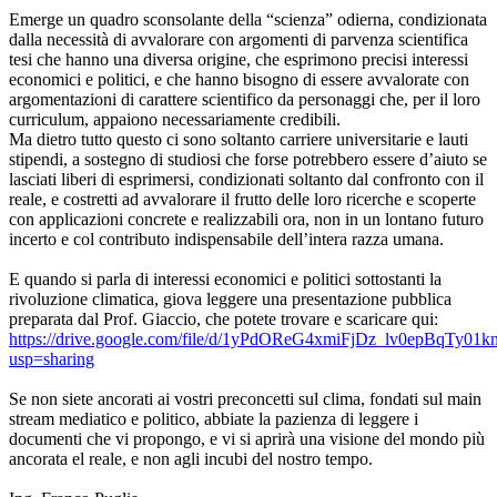
Emerge un quadro sconsolante della “scienza” odierna, condizionata
dalla necessità di avvalorare con argomenti di parvenza scientifica
tesi che hanno una diversa origine, che esprimono precisi interessi
economici e politici, e che hanno bisogno di essere avvalorate con
argomentazioni di carattere scientifico da personaggi che, per il loro
curriculum, appaiono necessariamente credibili.
Ma dietro tutto questo ci sono soltanto carriere universitarie e lauti
stipendi, a sostegno di studiosi che forse potrebbero essere d’aiuto se
lasciati liberi di esprimersi, condizionati soltanto dal confronto con il
reale, e costretti ad avvalorare il frutto delle loro ricerche e scoperte
con applicazioni concrete e realizzabili ora, non in un lontano futuro
incerto e col contributo indispensabile dell’intera razza umana.
E quando si parla di interessi economici e politici sottostanti la
rivoluzione climatica, giova leggere una presentazione pubblica
preparata dal Prof. Giaccio, che potete trovare e scaricare qui:
https://drive.google.com/file/d/1yPdOReG4xmiFjDz_lv0epBqTy01
usp=sharing
Se non siete ancorati ai vostri preconcetti sul clima, fondati sul main
stream mediatico e politico, abbiate la pazienza di leggere i
documenti che vi propongo, e vi si aprirà una visione del mondo più
ancorata el reale, e non agli incubi del nostro tempo.