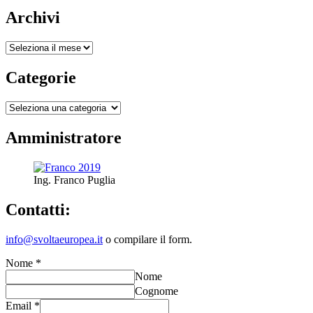
su
Archivi
IL
MONDO
Archivi
DELL’AUTO
ELETTRICA
Categorie
Categorie
Amministratore
Ing. Franco Puglia
Contatti:
info@svoltaeuropea.it
o compilare il form.
Nome
*
Nome
Cognome
Email
*