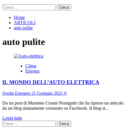
Ricerca
per:
Home
ARTICOLI
auto pulite
auto pulite
Clima
Energia
IL MONDO DELL’AUTO ELETTRICA
Svolta Europea
21 Gennaio 2021
0
Da un post di Massimo Cesare Pernigotti che ha ripreso un articolo
da un blog stranamente censurato su Facebook. Il blog si...
Leggi
Leggi tutto
Ricerca
di
per:
più