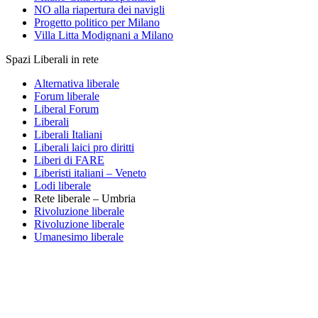
NO alla riapertura dei navigli
Progetto politico per Milano
Villa Litta Modignani a Milano
Spazi Liberali in rete
Alternativa liberale
Forum liberale
Liberal Forum
Liberali
Liberali Italiani
Liberali laici pro diritti
Liberi di FARE
Liberisti italiani – Veneto
Lodi liberale
Rete liberale – Umbria
Rivoluzione liberale
Rivoluzione liberale
Umanesimo liberale