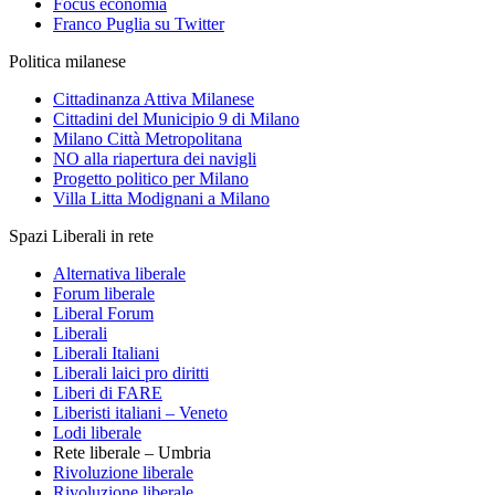
Focus economia
Franco Puglia su Twitter
Politica milanese
Cittadinanza Attiva Milanese
Cittadini del Municipio 9 di Milano
Milano Città Metropolitana
NO alla riapertura dei navigli
Progetto politico per Milano
Villa Litta Modignani a Milano
Spazi Liberali in rete
Alternativa liberale
Forum liberale
Liberal Forum
Liberali
Liberali Italiani
Liberali laici pro diritti
Liberi di FARE
Liberisti italiani – Veneto
Lodi liberale
Rete liberale – Umbria
Rivoluzione liberale
Rivoluzione liberale