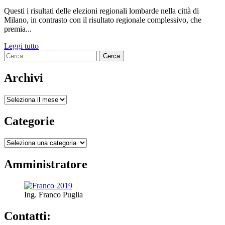
Questi i risultati delle elezioni regionali lombarde nella città di
Milano, in contrasto con il risultato regionale complessivo, che
premia...
Leggi
Leggi tutto
Ricerca
di
per:
più
su
Archivi
I
RISULTATI
Archivi
DELLE
REGIONALI
2023
Categorie
A
MILANO
Categorie
Amministratore
Ing. Franco Puglia
Contatti: