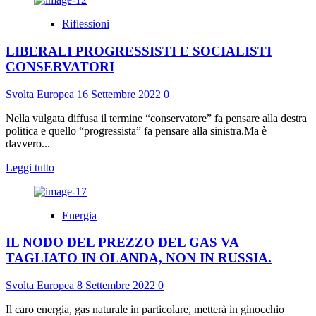
più
su
Riflessioni
IL
NUOVO
LIBERALI PROGRESSISTI E SOCIALISTI
ORDINE
MONDIALE
CONSERVATORI
PUZZA
DI
Svolta Europea
16 Settembre 2022
0
MUFFA
NOVECENTESCA
Nella vulgata diffusa il termine “conservatore” fa pensare alla destra
politica e quello “progressista” fa pensare alla sinistra.Ma è
davvero...
Leggi
Leggi tutto
di
più
su
Energia
LIBERALI
PROGRESSISTI
IL NODO DEL PREZZO DEL GAS VA
E
SOCIALISTI
TAGLIATO IN OLANDA, NON IN RUSSIA.
CONSERVATORI
Svolta Europea
8 Settembre 2022
0
Il caro energia, gas naturale in particolare, metterà in ginocchio