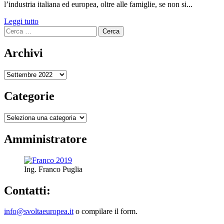
l’industria italiana ed europea, oltre alle famiglie, se non si...
Leggi
Leggi tutto
Ricerca
di
per:
più
su
Archivi
IL
NODO
Archivi
DEL
PREZZO
DEL
Categorie
GAS
VA
Categorie
TAGLIATO
IN
Amministratore
OLANDA,
NON
IN
RUSSIA.
Ing. Franco Puglia
Contatti:
info@svoltaeuropea.it
o compilare il form.