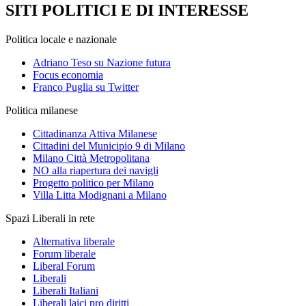
SITI POLITICI E DI INTERESSE
Politica locale e nazionale
Adriano Teso su Nazione futura
Focus economia
Franco Puglia su Twitter
Politica milanese
Cittadinanza Attiva Milanese
Cittadini del Municipio 9 di Milano
Milano Città Metropolitana
NO alla riapertura dei navigli
Progetto politico per Milano
Villa Litta Modignani a Milano
Spazi Liberali in rete
Alternativa liberale
Forum liberale
Liberal Forum
Liberali
Liberali Italiani
Liberali laici pro diritti