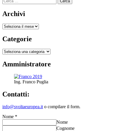
Ricerca
di
per:
più
su
Archivi
COSTI
DELL’ENERGIA
Archivi
ALLE
STELLE:
PERCHE’?
Categorie
Categorie
Amministratore
Ing. Franco Puglia
Contatti:
info@svoltaeuropea.it
o compilare il form.
Nome
*
Nome
Cognome