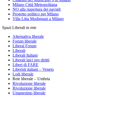
Milano Città Metropolitana
NO alla riapertura dei navigli
Progetto politico per Milano
Villa Litta Modignani a Milano
Spazi Liberali in rete
Alternativa liberale
Forum liberale
Liberal Forum
Liberali
Liberali Italiani
Liberali laici pro diritti
Liberi di FARE
Liberisti italiani – Veneto
Lodi liberale
Rete liberale – Umbria
Rivoluzione liberale
Rivoluzione liberale
Umanesimo liberale